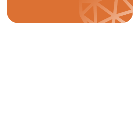
Warum LAVEGO?
Wir kümmern uns
Seit über 30 Jahren wickelt unser Team Kartenzahlungen
für Händler in Deutschland und Europa ab.
Viele unserer Mitarbeiter, Händler und Partner sind seit
Jahrzehnten daran beteiligt. Wir setzen sehr gerne auch
Ihre Anforderungen um!
Moderne Technik