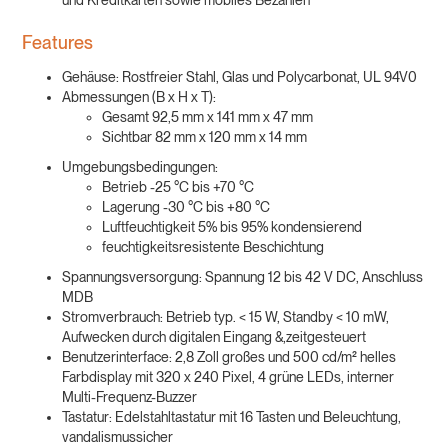
und Kreditkarten sowie mobiles Bezahlen
Features
Gehäuse: Rostfreier Stahl, Glas und Polycarbonat, UL 94V0
Abmessungen (B x H x T):
Gesamt 92,5 mm x 141 mm x 47 mm
Sichtbar 82 mm x 120 mm x 14 mm
Umgebungsbedingungen:
Betrieb -25 °C bis +70 °C
Lagerung -30 °C bis +80 °C
Luftfeuchtigkeit 5% bis 95% kondensierend
feuchtigkeitsresistente Beschichtung
Spannungsversorgung: Spannung 12 bis 42 V DC, Anschluss
MDB
Stromverbrauch: Betrieb typ. < 15 W, Standby < 10 mW,
Aufwecken durch digitalen Eingang &,zeitgesteuert
Benutzerinterface: 2,8 Zoll großes und 500 cd/m² helles
Farbdisplay mit 320 x 240 Pixel, 4 grüne LEDs, interner
Multi-Frequenz-Buzzer
Tastatur: Edelstahltastatur mit 16 Tasten und Beleuchtung,
vandalismussicher