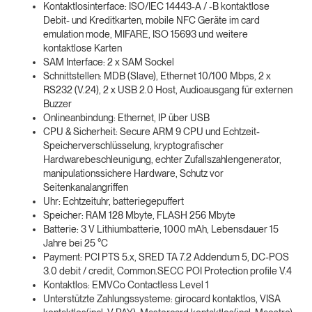
Kontaktlosinterface: ISO/IEC 14443-A / -B kontaktlose
Debit- und Kreditkarten, mobile NFC Geräte im card
emulation mode, MIFARE, ISO 15693 und weitere
kontaktlose Karten
SAM Interface: 2 x SAM Sockel
Schnittstellen: MDB (Slave), Ethernet 10/100 Mbps, 2 x
RS232 (V.24), 2 x USB 2.0 Host, Audioausgang für externen
Buzzer
Onlineanbindung: Ethernet, IP über USB
CPU & Sicherheit: Secure ARM 9 CPU und Echtzeit-
Speicherverschlüsselung, kryptografischer
Hardwarebeschleunigung, echter Zufallszahlengenerator,
manipulationssichere Hardware, Schutz vor
Seitenkanalangriffen
Uhr: Echtzeituhr, batteriegepuffert
Speicher: RAM 128 Mbyte, FLASH 256 Mbyte
Batterie: 3 V Lithiumbatterie, 1000 mAh, Lebensdauer 15
Jahre bei 25 °C
Payment: PCI PTS 5.x, SRED TA 7.2 Addendum 5, DC-POS
3.0 debit / credit, Common.SECC POI Protection profile V.4
Kontaktlos: EMVCo Contactless Level 1
Unterstützte Zahlungssysteme: girocard kontaktlos, VISA