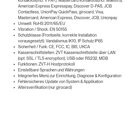
kontaktlos(incl. V PAY), Mastercard kontaktlos(incl. Maestro),
American Express Expresspay, Discover D-PAS, JCB
Contactless, UnionPay QuickPass, girocard, Visa,
Mastercard, American Express, Discover, JCB, Unionpay
Umwelt: RoHS 2011/65/EU
Vibration / Shock: EN 50155
Schutzklasse (Frontseite, korrekte Installation
vorausgesetzt): Vandalismus IK10, IP Schutz IP65
Sicherheit / Funk: CE, FCC, IC, BIS, UKCA
Kassenschnittstellen: ZVT Kassenschnittstelle über LAN
(opt. SSL / TLS encryption), USB oder RS232, MDB
Funktionen: ZVT-H Hostprotokoll
Einstellbare Sprachen und Währungen
Integriertes Menü zur Einrichtung, Diagnose & Konfiguration
Fehlersicheres Update von System & Applikation
Altersverifikation (nur girocard)