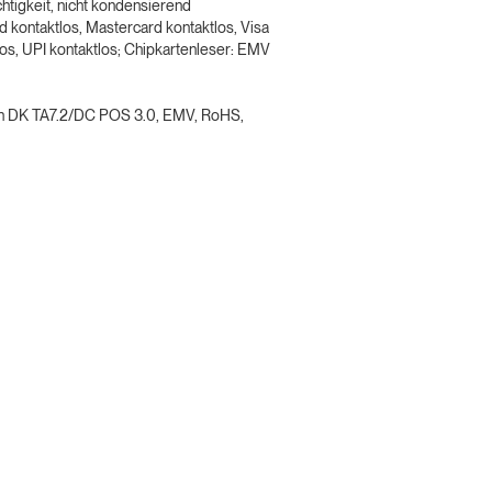
htigkeit, nicht kondensierend
d kontaktlos, Mastercard kontaktlos, Visa
los, UPI kontaktlos; Chipkartenleser: EMV
nen DK TA7.2/DC POS 3.0, EMV, RoHS,
CCV Nexus