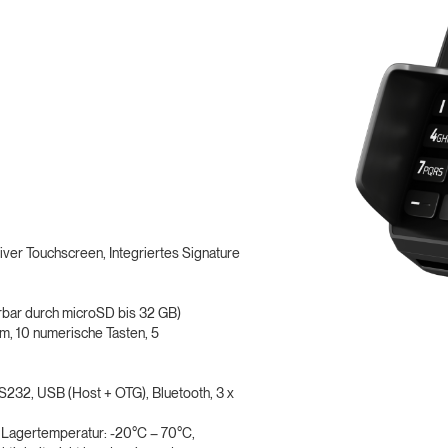
iver Touchscreen, Integriertes Signature
rbar durch microSD bis 32 GB)
orm, 10 numerische Tasten, 5
RS232, USB (Host + OTG), Bluetooth, 3 x
 Lagertemperatur: -20°C – 70°C,