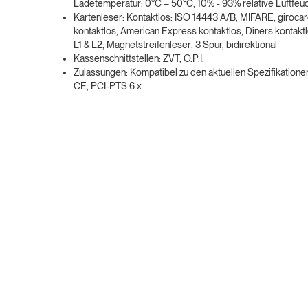
Ladetemperatur: 0°C – 50°C, 10% - 93% relative Luftfeuc
Kartenleser: Kontaktlos: ISO 14443 A/B, MIFARE, girocar
kontaktlos, American Express kontaktlos, Diners kontakt
L1 & L2; Magnetstreifenleser: 3 Spur, bidirektional
Kassenschnittstellen: ZVT, O.P.I.
Zulassungen: Kompatibel zu den aktuellen Spezifikatio
CE, PCI-PTS 6.x
View similar terminals:
Newland P300