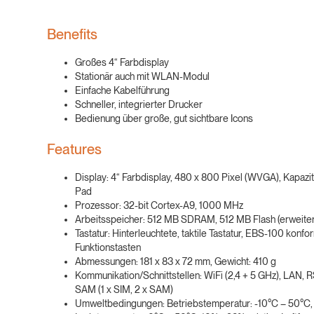
Benefits
Großes 4“ Farbdisplay
Stationär auch mit WLAN-Modul
Einfache Kabelführung
Schneller, integrierter Drucker
Bedienung über große, gut sichtbare Icons
Features
Display: 4“ Farbdisplay, 480 x 800 Pixel (WVGA), Kapazit
Pad
Prozessor: 32-bit Cortex-A9, 1000 MHz
Arbeitsspeicher: 512 MB SDRAM, 512 MB Flash (erweite
Tastatur: Hinterleuchtete, taktile Tastatur, EBS-100 konf
Funktionstasten
Abmessungen: 181 x 83 x 72 mm, Gewicht: 410 g
Kommunikation/Schnittstellen: WiFi (2,4 + 5 GHz), LAN, 
SAM (1 x SIM, 2 x SAM)
Umweltbedingungen: Betriebstemperatur: -10°C – 50°C,