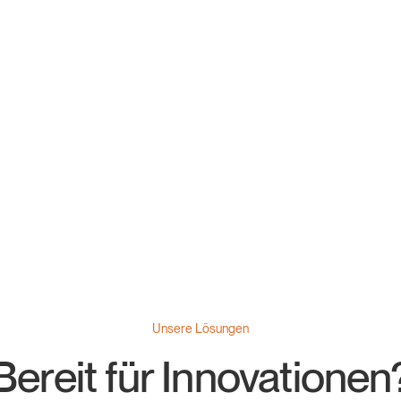
nten für den In- und Outdoor-
 Eingabe der Geheimzahl, nur
agnetstreifenleser.
Unsere Lösungen
Bereit für Innovationen